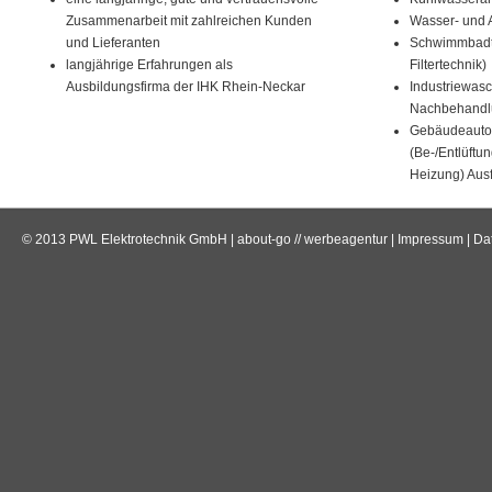
Zusammenarbeit mit zahlreichen Kunden
Wasser- und 
und Lieferanten
Schwimmbadte
langjährige Erfahrungen als
Filtertechnik)
Ausbildungsfirma der IHK Rhein-Neckar
Industriewas
Nachbehandl
Gebäudeauto
(Be-/Entlüftu
Heizung) Ausf
© 2013 PWL Elektrotechnik GmbH |
about-go // werbeagentur
|
Impressum
|
Da