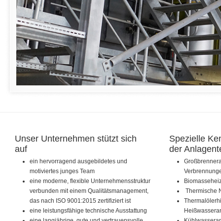
Unser Unternehmen stützt sich
Spezielle Ke
auf
der Anlagent
ein hervorragend ausgebildetes und
Großbrenneran
motiviertes junges Team
Verbrennung
eine moderne, flexible Unternehmensstruktur
Biomasseheiz
verbunden mit einem Qualitätsmanagement,
Thermische 
das nach ISO 9001:2015 zertifiziert ist
Thermalölerhi
eine leistungsfähige technische Ausstattung
Heißwassera
eine langjährige, gute und vertrauensvolle
Kühlwasseran